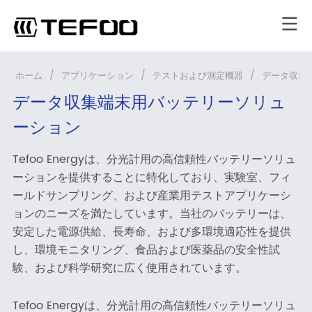
ホーム
/
アプリケーション
/
テストおよび測定機器
/
データ収集
データ収集端末用バッテリーソリュ
ーション