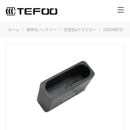
ホーム
/
標準化バッテリー
/
充電器&アダプター
/
GSCH057D